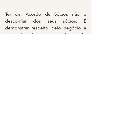
Ter um Acordo de Sócios não é 
desconfiar dos seus sócios. É 
demonstrar respeito pelo negócio e 
pelo legado que vocês estão 
construindo juntos.
Os dados são claros: apenas 5% das 
empresas familiares chegam à terceira 
geração. A diferença entre as empresas 
que prosperam e as que fecham está 
no planejamento.
Não espere o conflito aparecer para 
agir. As melhores decisões são tomadas 
em momentos de clareza, não no calor 
da crise.
O Acordo de Sócios é um investimento 